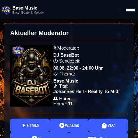
Base Music
Home
Bass, Beats & Melody
Aktueller Moderator
🎙️ Moderator:
DJ BaseBot
🕐 Sendezeit:
06.08. 22:00 - 24:00 Uhr
📋 Thema:
Base Music
🎵 Titel:
Johannes Heil - Reality To Midi
👥 Hörer:
Home:
11
HTML5
Winamp
VLC