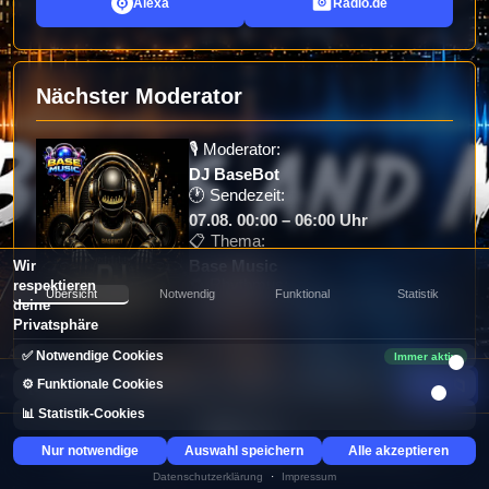
Alexa
Radio.de
Nächster Moderator
🎙️ Moderator:
DJ BaseBot
🕐 Sendezeit:
07.08. 00:00 – 06:00 Uhr
📋 Thema:
Base Music
Wir
🔁 Rhythmus:
respektieren
Übersicht
Notwendig
Funktional
Statistik
Sendet für euch wenn kein anderer
deine
kann
Privatsphäre
✅ Notwendige Cookies
Immer aktiv
✍️
[25.07.2026 19:32] Lucifer: danke • [11.07.2026 17:49] Bimbol
📁
⚙️ Funktionale Cookies
📊 Statistik-Cookies
Sendeplan
Nur notwendige
© 2026 NexusRadioHosting – Nexus CMS V2
Auswahl speichern
Impressum
Alle akzeptieren
Datenschutz
Datenschutzerklärung
·
Impressum